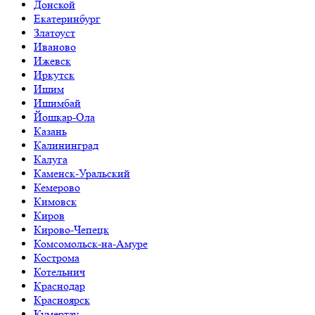
Донской
Екатеринбург
Златоуст
Иваново
Ижевск
Иркутск
Ишим
Ишимбай
Йошкар-Ола
Казань
Калининград
Калуга
Каменск-Уральский
Кемерово
Кимовск
Киров
Кирово-Чепецк
Комсомольск-на-Амуре
Кострома
Котельнич
Краснодар
Красноярск
Кумертау