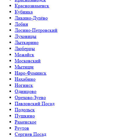
Краснознаменск
Кубинка
Ликино-Дулёво
Лобня
Лосино-Петровский
Луховицы
Лыткарино
Люберцы
Можайск
Московский
Мытищи
Наро-Фоминск
Нахабино
Ногинск
Одинцово
Орехово-Зуево
Павловский Посад
Подольск
Пушкино
Раменское
Реутов
Сергиев Посад