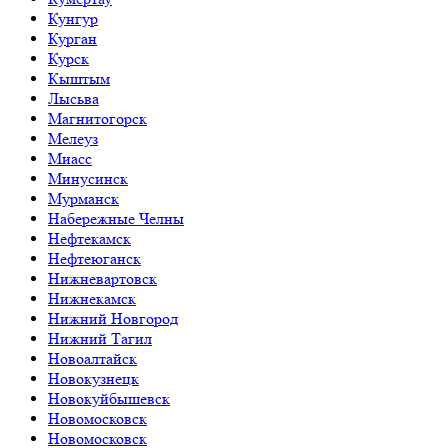
Кунгур
Курган
Курск
Кыштым
Лысьва
Магнитогорск
Мелеуз
Миасс
Минусинск
Мурманск
Набережные Челны
Нефтекамск
Нефтеюганск
Нижневартовск
Нижнекамск
Нижний Новгород
Нижний Тагил
Новоалтайск
Новокузнецк
Новокуйбышевск
Новомосковск
Новомосковск