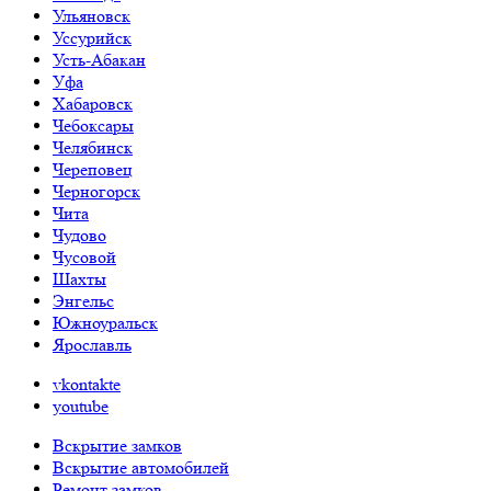
Ульяновск
Уссурийск
Усть-Абакан
Уфа
Хабаровск
Чебоксары
Челябинск
Череповец
Черногорск
Чита
Чудово
Чусовой
Шахты
Энгельс
Южноуральск
Ярославль
vkontakte
youtube
Вскрытие замков
Вскрытие автомобилей
Ремонт замков