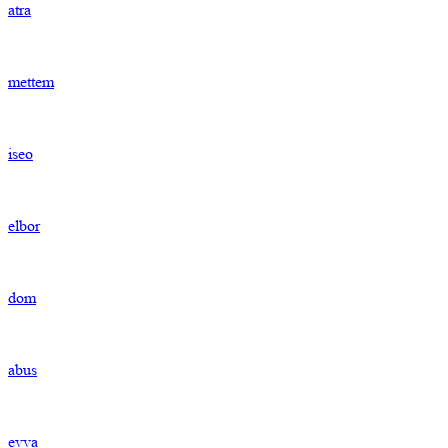
atra
mettem
iseo
elbor
dom
abus
evva