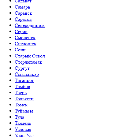
Салават
Самара
Саранск
Саратов
Северодвинск
Серов
Смоленск
Снежинск
Сочи
Старый Оскол
Стерлитамак
Сургут
Сыктывкар
Таганрог
Тамбов
Тверь
Тольятти
Томск
Туймазы
Тула
Тюмень
Узловая
Улан-Удэ