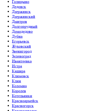
Голицыно
Дедовск
Дзержинск
Дзержинский
Дмитров
Долгопрудный
Домодедово
Дубна
Егорьевск
Жуковский
Звенигород
Зеленоград
Ивантеевка
Истра
Кашира
Климовск
Клин
Коломна
Королев
Котельники
Красноармейск
Красногорск
Краснозаводск