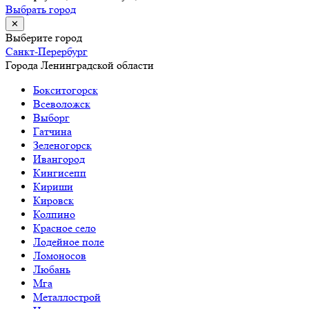
Выбрать город
✕
Выберите город
Санкт-Перербург
Города Ленинградской области
Бокситогорск
Всеволожск
Выборг
Гатчина
Зеленогорск
Ивангород
Кингисепп
Кириши
Кировск
Колпино
Красное село
Лодейное поле
Ломоносов
Любань
Мга
Металлострой