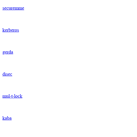
securemme
kerberos
gerda
disec
mul-t-lock
kaba