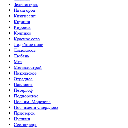
Зеленогорск
Ивангород
Кингисепп
Кириши
Кировск
Колпино
Красное село
Лодейное поле
Ломоносов
Любань
Мга
Металлострой
Никольское
Отрадное
Павловск
Петергоф
Подпорожье
Пос. им. Морозова
Пос. имени Свердлова
Приозёрск
Пушкин
Сестрорецк