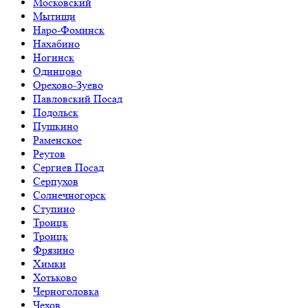
Московский
Мытищи
Наро-Фоминск
Нахабино
Ногинск
Одинцово
Орехово-Зуево
Павловский Посад
Подольск
Пушкино
Раменское
Реутов
Сергиев Посад
Серпухов
Солнечногорск
Ступино
Троицк
Троицк
Фрязино
Химки
Хотьково
Черноголовка
Чехов