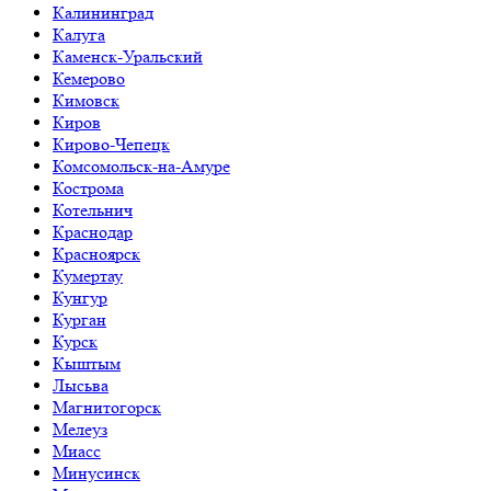
Калининград
Калуга
Каменск-Уральский
Кемерово
Кимовск
Киров
Кирово-Чепецк
Комсомольск-на-Амуре
Кострома
Котельнич
Краснодар
Красноярск
Кумертау
Кунгур
Курган
Курск
Кыштым
Лысьва
Магнитогорск
Мелеуз
Миасс
Минусинск