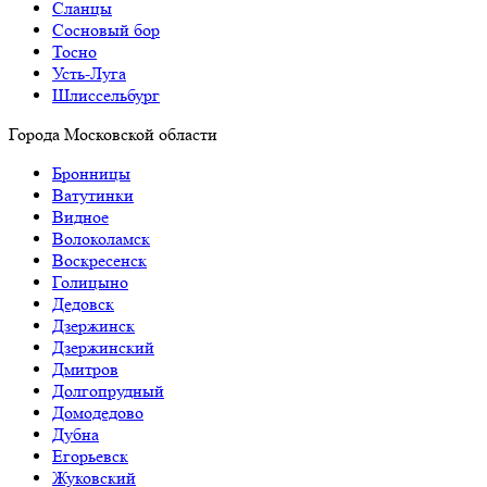
Сланцы
Сосновый бор
Тосно
Усть-Луга
Шлиссельбург
Города Московской области
Бронницы
Ватутинки
Видное
Волоколамск
Воскресенск
Голицыно
Дедовск
Дзержинск
Дзержинский
Дмитров
Долгопрудный
Домодедово
Дубна
Егорьевск
Жуковский