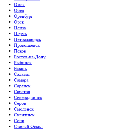
Омск
Орел
Оренбург
Орск
Пенза
Пермь
Петрозаводск
Прокопьевск
Псков
Ростов-на-Дону
Рыбинск
Рязань
Салават
Самара
Саранск
Саратов
Северодвинск
Серов
Смоленск
Снежинск
Сочи
Старый Оскол