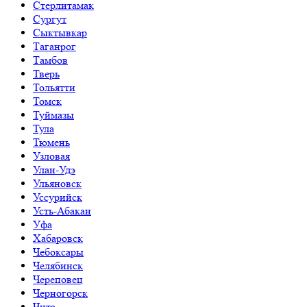
Стерлитамак
Сургут
Сыктывкар
Таганрог
Тамбов
Тверь
Тольятти
Томск
Туймазы
Тула
Тюмень
Узловая
Улан-Удэ
Ульяновск
Уссурийск
Усть-Абакан
Уфа
Хабаровск
Чебоксары
Челябинск
Череповец
Черногорск
Чита