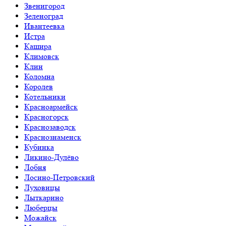
Звенигород
Зеленоград
Ивантеевка
Истра
Кашира
Климовск
Клин
Коломна
Королев
Котельники
Красноармейск
Красногорск
Краснозаводск
Краснознаменск
Кубинка
Ликино-Дулёво
Лобня
Лосино-Петровский
Луховицы
Лыткарино
Люберцы
Можайск