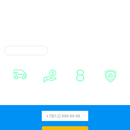
круглосуточно. Помните, попытки открыть устройство
без мастера могут привести к дорогостоящему ремонту.
У профессионала с инструментами и инструкциями
работа редко занимает больше нескольких минут.
Оставьте заявку и её обработка не займет много
времени.
ВСКРЫТИЕ СЕЙФОВ
БЫСТРАЯ
ВЫГОДНАЯ
ЛЕТ
СОТРУДНИЧАЕМ
СКОРОСТЬ ПРИЕЗДА
ЦЕНА
НА РЫНКЕ
С МЧС И МВД