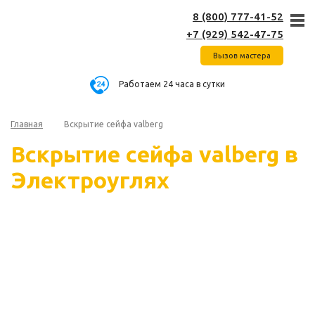
8 (800) 777-41-52
+7 (929) 542-47-75
Вызов мастера
Работаем 24 часа в сутки
Главная
Вскрытие сейфа valberg
Вскрытие сейфа valberg в
Электроуглях
Пытаться вскрыть электронный сейф валберг
самостоятельно — гиблая затея. Перебор комбинаций,
кодов может не дать результата. Если не помните ключ,
обратитесь к специалисту компании Ключград, которая
профессионально занимается вскрытием любых
моделей Valberg.
Услуга работы с сейфами для владельцев оказывается